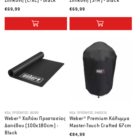
Σιλικόνη (L/XL) - Black
Σιλικόνη (S/M) - Black
Λιανική τιμή
Λιανική τιμή
€69,99
€69,99
ΚΩΔ. ΠΡΟΪΌΝΤΟΣ:
18280
ΚΩΔ. ΠΡΟΪΌΝΤΟΣ:
3400231
Weber® Χαλάκι Προστασίας
Weber® Premium Κάλυμμα
Δαπέδου (100x180cm) -
Master-Touch Crafted 67cm
Black
Λιανική τιμή
€84,99