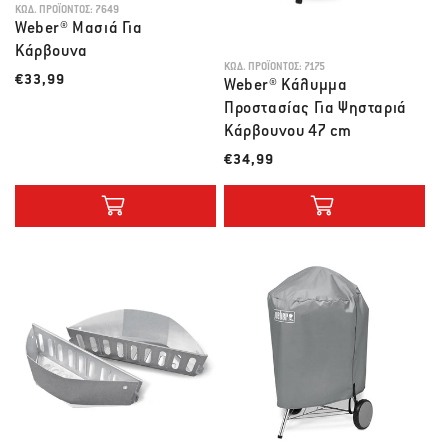
ΚΩΔ. ΠΡΟΪΌΝΤΟΣ:
7649
Weber® Μασιά Για
Κάρβουνα
ΚΩΔ. ΠΡΟΪΌΝΤΟΣ:
7175
Λιανική τιμή
€33,99
Weber® Κάλυμμα
Προστασίας Για Ψησταριά
Κάρβουνου 47 cm
Λιανική τιμή
€34,99