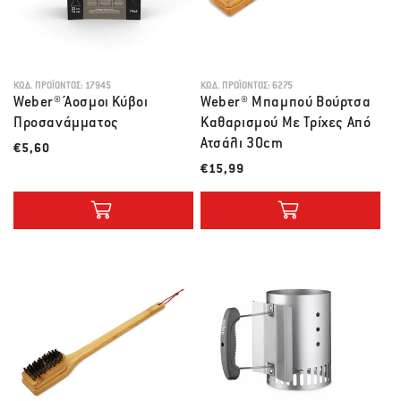
ΚΩΔ. ΠΡΟΪΌΝΤΟΣ:
17945
ΚΩΔ. ΠΡΟΪΌΝΤΟΣ:
6275
Weber® Άοσμοι Κύβοι
Weber® Μπαμπού Βούρτσα
Προσανάμματος
Καθαρισμού Mε Τρίχες Από
Ατσάλι 30cm
Λιανική τιμή
€5,60
Λιανική τιμή
€15,99