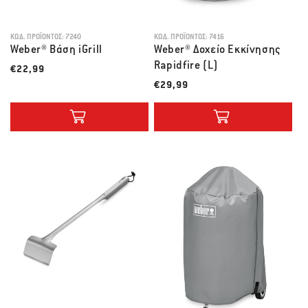
ΚΩΔ. ΠΡΟΪΌΝΤΟΣ:
7240
ΚΩΔ. ΠΡΟΪΌΝΤΟΣ:
7416
Weber® Βάση iGrill
Weber® Δοχείο Εκκίνησης
Rapidfire (L)
Λιανική τιμή
€22,99
Λιανική τιμή
€29,99