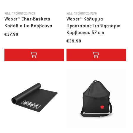
ΚΩΔ. ΠΡΟΪΌΝΤΟΣ:
7403
ΚΩΔ. ΠΡΟΪΌΝΤΟΣ:
7176
Weber® Char-Baskets
Weber® Κάλυμμα
Καλάθια Για Κάρβουνα
Προστασίας Για Ψησταριά
Κάρβουνου 57 cm
Λιανική τιμή
€37,99
Λιανική τιμή
€39,99