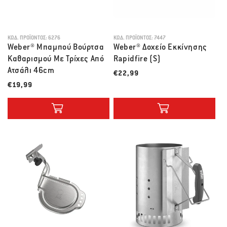
ΚΩΔ. ΠΡΟΪΌΝΤΟΣ:
6276
ΚΩΔ. ΠΡΟΪΌΝΤΟΣ:
7447
Weber® Μπαμπού Βούρτσα
Weber® Δοχείο Εκκίνησης
Καθαρισμού Mε Τρίχες Από
Rapidfire (S)
Ατσάλι 46cm
Λιανική τιμή
€22,99
Λιανική τιμή
€19,99