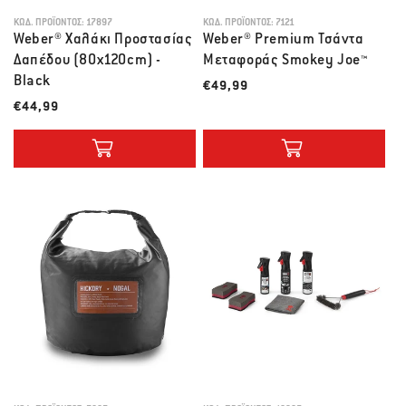
ΚΩΔ. ΠΡΟΪΌΝΤΟΣ:
17897
ΚΩΔ. ΠΡΟΪΌΝΤΟΣ:
7121
Weber® Χαλάκι Προστασίας
Weber® Premium Τσάντα
Δαπέδου (80x120cm) -
Μεταφοράς Smokey Joe™
Black
Λιανική τιμή
€49,99
Λιανική τιμή
€44,99