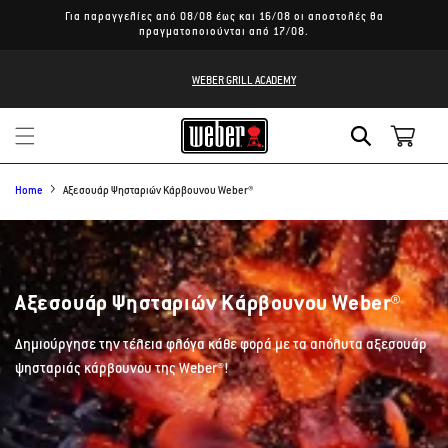
Για παραγγελίες από 08/08 έως και 16/08 οι αποστολές θα
πραγματοποιούνται από 17/08.
WEBER GRILL ACADEMY
Καλάθι
Home
Αξεσουάρ Ψησταριών Κάρβουνου Weber®
Συλλογή:
Αξεσουάρ Ψησταριών Κάρβουνου Weber®
Δημιούργησε την τέλεια φλόγα κάθε φορά με τα απόλυτα αξεσουάρ
ψησταριάς κάρβουνου της Weber®!